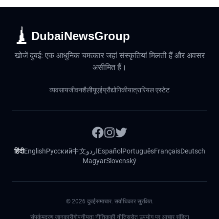
DubaiNewsGroup
खोजें दुबई: एक आधुनिक चमत्कार जहां संस्कृतियां मिलती हैं और अवसर
असीमित हैं।
व्यवसाय
जीवनशैली
यूएई
प्रौद्योगिकी
यात्रा
रियल एस्टेट
हिंदी
English
Русский
中文
اردو
Español
Português
Français
Deutsch
Magyar
Slovenský
©
2026
दुबईसमाचार. सर्वाधिकार सुरक्षित.
संपर्क
मुद्रण जानकारी
गोपनीयता नीति
कुकी नीति
स्रोत उपयोग पर आचार संहिता