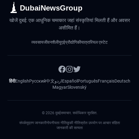
DubaiNewsGroup
खोजें दुबई: एक आधुनिक चमत्कार जहां संस्कृतियां मिलती हैं और अवसर
असीमित हैं।
व्यवसाय
जीवनशैली
यूएई
प्रौद्योगिकी
यात्रा
रियल एस्टेट
हिंदी
English
Русский
中文
اردو
Español
Português
Français
Deutsch
Magyar
Slovenský
©
2026
दुबईसमाचार. सर्वाधिकार सुरक्षित.
संपर्क
मुद्रण जानकारी
गोपनीयता नीति
कुकी नीति
स्रोत उपयोग पर आचार संहिता
जानकारी की सत्यता