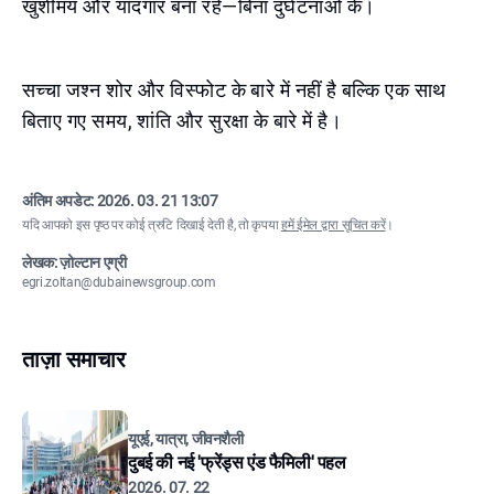
खुशीमय और यादगार बना रहे—बिना दुर्घटनाओं के।
सच्चा जश्न शोर और विस्फोट के बारे में नहीं है बल्कि एक साथ
बिताए गए समय, शांति और सुरक्षा के बारे में है।
अंतिम अपडेट:
2026. 03. 21 13:07
यदि आपको इस पृष्ठ पर कोई त्रुटि दिखाई देती है, तो कृपया
हमें ईमेल द्वारा सूचित करें
।
लेखक: ज़ोल्टान एग्री
egri.zoltan@dubainewsgroup.com
ताज़ा समाचार
यूएई, यात्रा, जीवनशैली
दुबई की नई 'फ्रेंड्स एंड फैमिली' पहल
2026. 07. 22