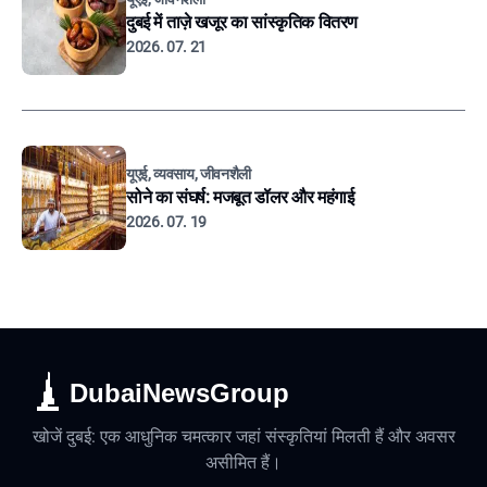
दुबई में ताज़े खजूर का सांस्कृतिक वितरण
2026. 07. 21
यूएई, व्यवसाय, जीवनशैली
सोने का संघर्ष: मजबूत डॉलर और महंगाई
2026. 07. 19
DubaiNewsGroup
खोजें दुबई: एक आधुनिक चमत्कार जहां संस्कृतियां मिलती हैं और अवसर
असीमित हैं।