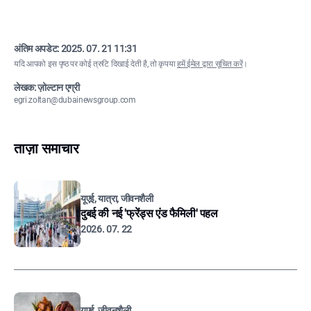
अंतिम अपडेट:
2025. 07. 21 11:31
यदि आपको इस पृष्ठ पर कोई त्रुटि दिखाई देती है, तो कृपया
हमें ईमेल द्वारा सूचित करें
।
लेखक: ज़ोल्टान एग्री
egri.zoltan@dubainewsgroup.com
ताज़ा समाचार
यूएई, यात्रा, जीवनशैली
दुबई की नई 'फ्रेंड्स एंड फैमिली' पहल
2026. 07. 22
यूएई, जीवनशैली