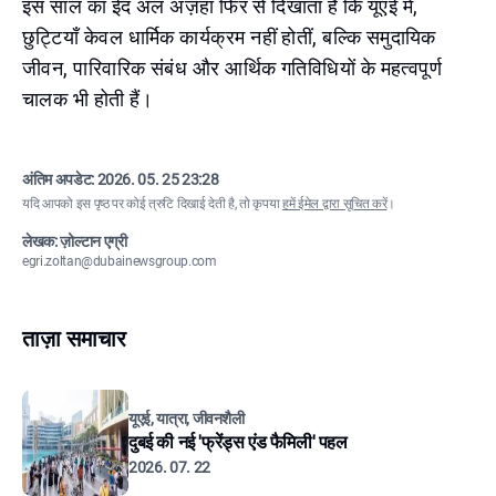
इस साल का ईद अल अज़हा फिर से दिखाता है कि यूएई में,
छुट्टियाँ केवल धार्मिक कार्यक्रम नहीं होतीं, बल्कि समुदायिक
जीवन, पारिवारिक संबंध और आर्थिक गतिविधियों के महत्वपूर्ण
चालक भी होती हैं।
अंतिम अपडेट:
2026. 05. 25 23:28
यदि आपको इस पृष्ठ पर कोई त्रुटि दिखाई देती है, तो कृपया
हमें ईमेल द्वारा सूचित करें
।
लेखक: ज़ोल्टान एग्री
egri.zoltan@dubainewsgroup.com
ताज़ा समाचार
यूएई, यात्रा, जीवनशैली
दुबई की नई 'फ्रेंड्स एंड फैमिली' पहल
2026. 07. 22