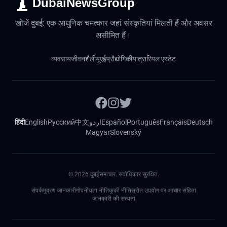
DubaiNewsGroup
खोजें दुबई: एक आधुनिक चमत्कार जहां संस्कृतियां मिलती हैं और अवसर
असीमित हैं।
व्यवसाय
जीवनशैली
यूएई
प्रौद्योगिकी
यात्रा
रियल एस्टेट
हिंदी
English
Русский
中文
اردو
Español
Português
Français
Deutsch
Magyar
Slovenský
©
2026
दुबईसमाचार. सर्वाधिकार सुरक्षित.
संपर्क
मुद्रण जानकारी
गोपनीयता नीति
कुकी नीति
स्रोत उपयोग पर आचार संहिता
जानकारी की सत्यता