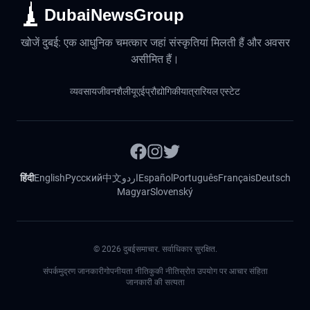
DubaiNewsGroup
खोजें दुबई: एक आधुनिक चमत्कार जहां संस्कृतियां मिलती हैं और अवसर
असीमित हैं।
व्यवसाय
जीवनशैली
यूएई
प्रौद्योगिकी
यात्रा
रियल एस्टेट
हिंदी
English
Русский
中文
اردو
Español
Português
Français
Deutsch
Magyar
Slovenský
©
2026
दुबईसमाचार. सर्वाधिकार सुरक्षित.
संपर्क
मुद्रण जानकारी
गोपनीयता नीति
कुकी नीति
स्रोत उपयोग पर आचार संहिता
जानकारी की सत्यता