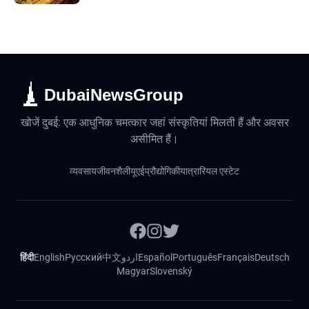
DubaiNewsGroup
खोजें दुबई: एक आधुनिक चमत्कार जहां संस्कृतियां मिलती हैं और अवसर
असीमित हैं।
व्यवसाय
जीवनशैली
यूएई
प्रौद्योगिकी
यात्रा
रियल एस्टेट
हिंदी
English
Русский
中文
اردو
Español
Português
Français
Deutsch
Magyar
Slovenský