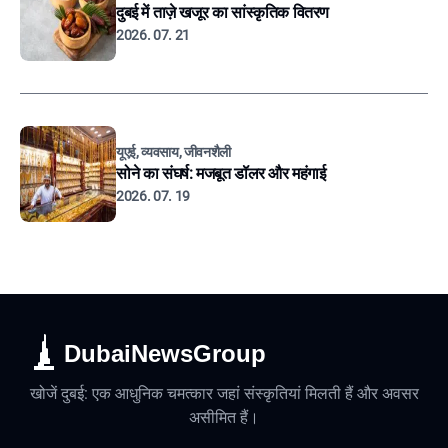
दुबई में ताज़े खजूर का सांस्कृतिक वितरण
2026. 07. 21
यूएई, व्यवसाय, जीवनशैली
सोने का संघर्ष: मजबूत डॉलर और महंगाई
2026. 07. 19
DubaiNewsGroup
खोजें दुबई: एक आधुनिक चमत्कार जहां संस्कृतियां मिलती हैं और अवसर
असीमित हैं।