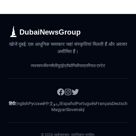
DubaiNewsGroup
खोजें दुबई: एक आधुनिक चमत्कार जहां संस्कृतियां मिलती हैं और अवसर
असीमित हैं।
व्यवसाय
जीवनशैली
यूएई
प्रौद्योगिकी
यात्रा
रियल एस्टेट
हिंदी
English
Русский
中文
اردو
Español
Português
Français
Deutsch
Magyar
Slovenský
©
2026
दुबईसमाचार. सर्वाधिकार सुरक्षित.