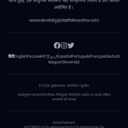
खोजें दुबई: एक आधुनिक चमत्कार जहां संस्कृतियां मिलती हैं और अवसर
असीमित हैं।
व्यवसाय
जीवनशैली
यूएई
प्रौद्योगिकी
यात्रा
रियल एस्टेट
हिंदी
English
Русский
中文
اردو
Español
Português
Français
Deutsch
Magyar
Slovenský
©
2026
दुबईसमाचार. सर्वाधिकार सुरक्षित.
संपर्क
मुद्रण जानकारी
गोपनीयता नीति
कुकी नीति
स्रोत उपयोग पर आचार संहिता
जानकारी की सत्यता
Advertisement:
bUTOR5
05.hu
5n.ae
tire-service.hu
1b.hu
egrizoltan.hu