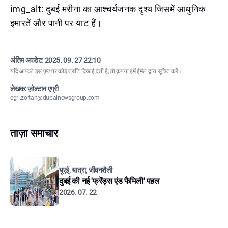
img_alt: दुबई मरीना का आश्चर्यजनक दृश्य जिसमें आधुनिक
इमारतें और पानी पर याट हैं।
अंतिम अपडेट:
2025. 09. 27 22:10
यदि आपको इस पृष्ठ पर कोई त्रुटि दिखाई देती है, तो कृपया
हमें ईमेल द्वारा सूचित करें
।
लेखक: ज़ोल्टान एग्री
egri.zoltan@dubainewsgroup.com
ताज़ा समाचार
यूएई, यात्रा, जीवनशैली
दुबई की नई 'फ्रेंड्स एंड फैमिली' पहल
2026. 07. 22