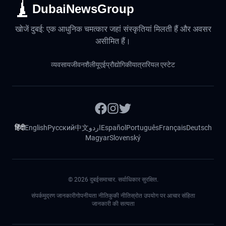
DubaiNewsGroup
खोजें दुबई: एक आधुनिक चमत्कार जहां संस्कृतियां मिलती हैं और अवसर
असीमित हैं।
व्यवसाय
जीवनशैली
यूएई
प्रौद्योगिकी
यात्रा
रियल एस्टेट
हिंदी
English
Русский
中文
اردو
Español
Português
Français
Deutsch
Magyar
Slovenský
©
2026
दुबईसमाचार. सर्वाधिकार सुरक्षित.
संपर्क
मुद्रण जानकारी
गोपनीयता नीति
कुकी नीति
स्रोत उपयोग पर आचार संहिता
जानकारी की सत्यता