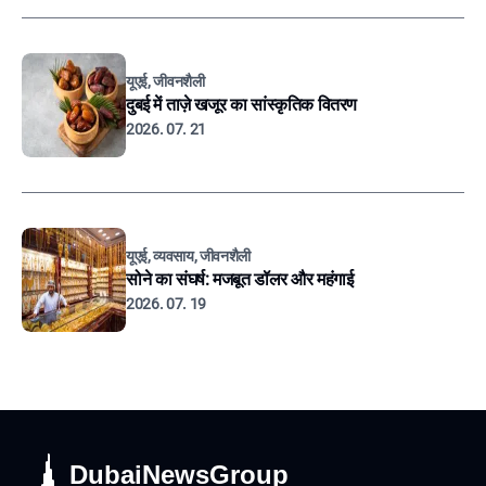
यूएई, जीवनशैली
दुबई में ताज़े खजूर का सांस्कृतिक वितरण
2026. 07. 21
यूएई, व्यवसाय, जीवनशैली
सोने का संघर्ष: मजबूत डॉलर और महंगाई
2026. 07. 19
DubaiNewsGroup