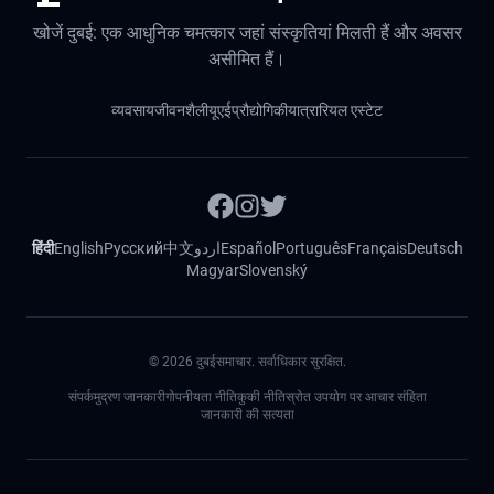
खोजें दुबई: एक आधुनिक चमत्कार जहां संस्कृतियां मिलती हैं और अवसर
असीमित हैं।
व्यवसाय
जीवनशैली
यूएई
प्रौद्योगिकी
यात्रा
रियल एस्टेट
हिंदी
English
Русский
中文
اردو
Español
Português
Français
Deutsch
Magyar
Slovenský
©
2026
दुबईसमाचार. सर्वाधिकार सुरक्षित.
संपर्क
मुद्रण जानकारी
गोपनीयता नीति
कुकी नीति
स्रोत उपयोग पर आचार संहिता
जानकारी की सत्यता