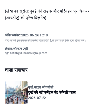
(लेख का स्रोत: दुबई की सड़क और परिवहन प्राधिकरण
(आरटीए) की प्रेस विज्ञप्ति)
अंतिम अपडेट:
2025. 06. 26 15:10
यदि आपको इस पृष्ठ पर कोई त्रुटि दिखाई देती है, तो कृपया
हमें ईमेल द्वारा सूचित करें
।
लेखक: ज़ोल्टान एग्री
egri.zoltan@dubainewsgroup.com
ताज़ा समाचार
यूएई, यात्रा, जीवनशैली
दुबई की नई 'फ्रेंड्स एंड फैमिली' पहल
2026. 07. 22