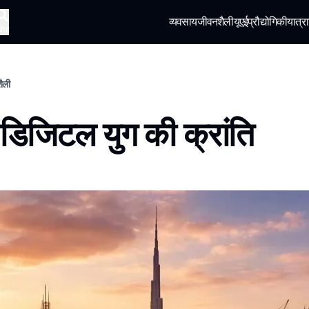
व्यवसाय
जीवनशैली
यूएई
प्रौद्योगिकी
यात्रा
खोज
शैली
ें डिजिटल युग की क्रांति