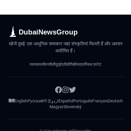
DubaiNewsGroup
खोजें दुबई: एक आधुनिक चमत्कार जहां संस्कृतियां मिलती हैं और अवसर
असीमित हैं।
व्यवसाय
जीवनशैली
यूएई
प्रौद्योगिकी
यात्रा
रियल एस्टेट
हिंदी
English
Русский
中文
اردو
Español
Português
Français
Deutsch
Magyar
Slovenský