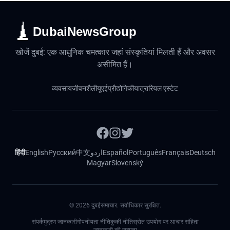
DubaiNewsGroup
खोजें दुबई: एक आधुनिक चमत्कार जहां संस्कृतियां मिलती हैं और अवसर
असीमित हैं।
व्यवसाय
जीवनशैली
यूएई
प्रौद्योगिकी
यात्रा
रियल एस्टेट
हिंदी
English
Русский
中文
اردو
Español
Português
Français
Deutsch
Magyar
Slovenský
©
2026
दुबईसमाचार. सर्वाधिकार सुरक्षित.
संपर्क
मुद्रण जानकारी
गोपनीयता नीति
कुकी नीति
स्रोत उपयोग पर आचार संहिता