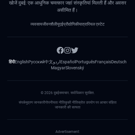
खोजें दुबई: एक आधुनिक चमत्कार जहां संस्कृतियां मिलती हैं और अवसर
असीमित हैं।
व्यवसाय
जीवनशैली
यूएई
प्रौद्योगिकी
यात्रा
रियल एस्टेट
हिंदी
English
Русский
中文
اردو
Español
Português
Français
Deutsch
Magyar
Slovenský
©
2026
दुबईसमाचार. सर्वाधिकार सुरक्षित.
संपर्क
मुद्रण जानकारी
गोपनीयता नीति
कुकी नीति
स्रोत उपयोग पर आचार संहिता
जानकारी की सत्यता
Advertisement: