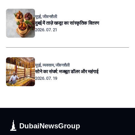
यूएई, जीवनशैली
दुबई में ताज़े खजूर का सांस्कृतिक वितरण
2026. 07. 21
यूएई, व्यवसाय, जीवनशैली
सोने का संघर्ष: मजबूत डॉलर और महंगाई
2026. 07. 19
DubaiNewsGroup