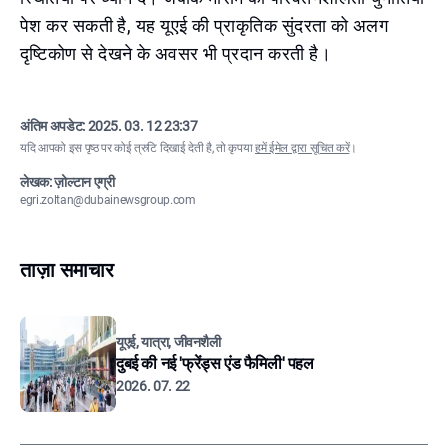
पेश कर सकती है, यह यूएई की प्राकृतिक सुंदरता को अलग
दृष्टिकोण से देखने के अवसर भी प्रदान करती है।
अंतिम अपडेट:
2025. 03. 12 23:37
यदि आपको इस पृष्ठ पर कोई त्रुटि दिखाई देती है, तो कृपया
हमें ईमेल द्वारा सूचित करें
।
लेखक: ज़ोल्टान एग्री
egri.zoltan@dubainewsgroup.com
ताज़ा समाचार
यूएई, यात्रा, जीवनशैली
दुबई की नई 'फ्रेंड्स एंड फैमिली' पहल
2026. 07. 22