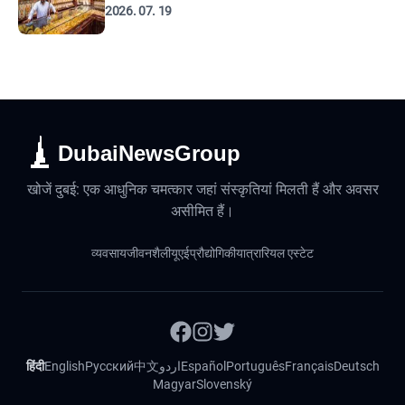
2026. 07. 19
DubaiNewsGroup
खोजें दुबई: एक आधुनिक चमत्कार जहां संस्कृतियां मिलती हैं और अवसर
असीमित हैं।
व्यवसाय
जीवनशैली
यूएई
प्रौद्योगिकी
यात्रा
रियल एस्टेट
हिंदी
English
Русский
中文
اردو
Español
Português
Français
Deutsch
Magyar
Slovenský