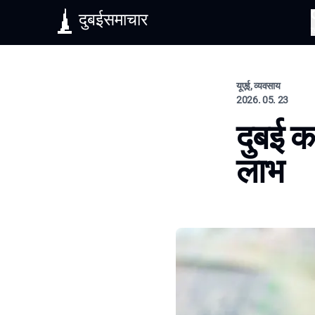
दुबईसमाचार
यूएई, व्यवसाय
2026. 05. 23
दुबई क
लाभ