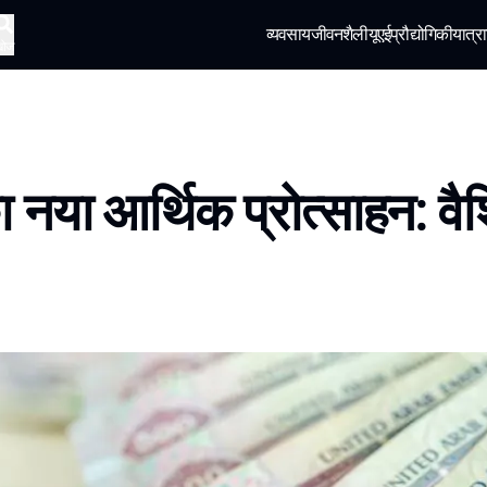
व्यवसाय
जीवनशैली
यूएई
प्रौद्योगिकी
यात्रा
खोज
ा नया आर्थिक प्रोत्साहन: वै