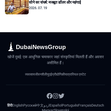
सोने का संघर्ष: मजबूत डॉलर और महंगाई
2026. 07. 19
DubaiNewsGroup
खोजें दुबई: एक आधुनिक चमत्कार जहां संस्कृतियां मिलती हैं और अवसर
असीमित हैं।
व्यवसाय
जीवनशैली
यूएई
प्रौद्योगिकी
यात्रा
रियल एस्टेट
हिंदी
English
Русский
中文
اردو
Español
Português
Français
Deutsch
Magyar
Slovenský