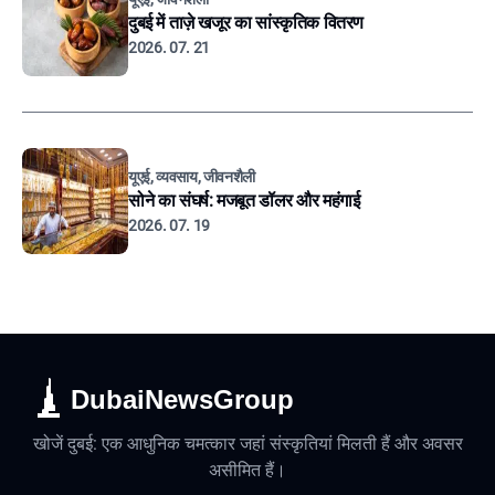
दुबई में ताज़े खजूर का सांस्कृतिक वितरण
2026. 07. 21
यूएई, व्यवसाय, जीवनशैली
सोने का संघर्ष: मजबूत डॉलर और महंगाई
2026. 07. 19
DubaiNewsGroup
खोजें दुबई: एक आधुनिक चमत्कार जहां संस्कृतियां मिलती हैं और अवसर
असीमित हैं।