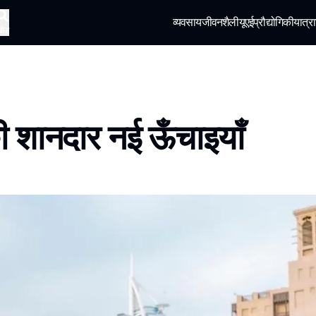
व्यवसाय
जीवनशैली
यूएई
प्रौद्योगिकी
यात्रा
खोज
ी शानदार नई ऊँचाइयाँ