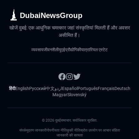
DubaiNewsGroup
खोजें दुबई: एक आधुनिक चमत्कार जहां संस्कृतियां मिलती हैं और अवसर
असीमित हैं।
व्यवसाय
जीवनशैली
यूएई
प्रौद्योगिकी
यात्रा
रियल एस्टेट
हिंदी
English
Русский
中文
اردو
Español
Português
Français
Deutsch
Magyar
Slovenský
©
2026
दुबईसमाचार. सर्वाधिकार सुरक्षित.
संपर्क
मुद्रण जानकारी
गोपनीयता नीति
कुकी नीति
स्रोत उपयोग पर आचार संहिता
जानकारी की सत्यता