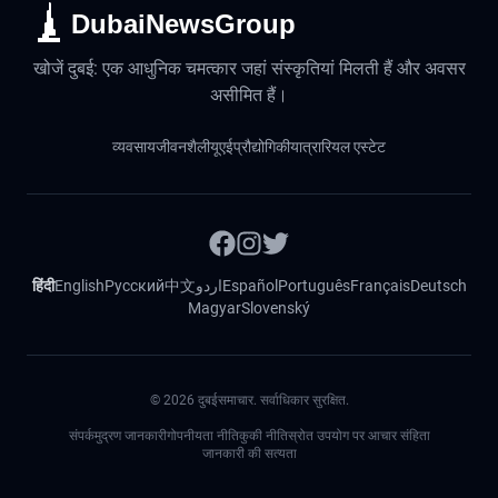
DubaiNewsGroup
खोजें दुबई: एक आधुनिक चमत्कार जहां संस्कृतियां मिलती हैं और अवसर
असीमित हैं।
व्यवसाय
जीवनशैली
यूएई
प्रौद्योगिकी
यात्रा
रियल एस्टेट
हिंदी
English
Русский
中文
اردو
Español
Português
Français
Deutsch
Magyar
Slovenský
©
2026
दुबईसमाचार. सर्वाधिकार सुरक्षित.
संपर्क
मुद्रण जानकारी
गोपनीयता नीति
कुकी नीति
स्रोत उपयोग पर आचार संहिता
जानकारी की सत्यता