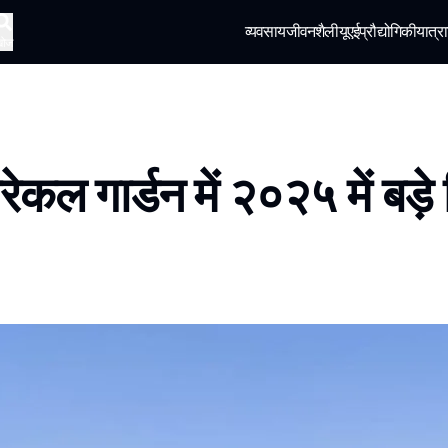
व्यवसाय
जीवनशैली
यूएई
प्रौद्योगिकी
यात्रा
खोज
िरेकल गार्डन में २०२५ में बड़