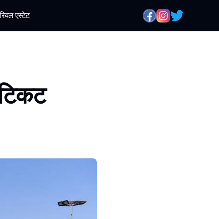
रियल एस्टेट
े टिकट