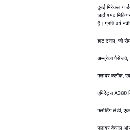
दुबई मिरेकल गार्
जहाँ १५० मिलियन 
हैं। प्रति वर्ष नव
हार्ट टनल, जो रोम
अम्ब्रेला पैसेजवे
फ्लावर क्लॉक, ए
एमिरेट्स A380 वि
फ्लोटिंग लेडी, एक
फ्लावर कैसल और 