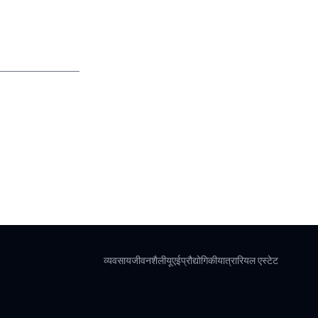
व्यवसाय
जीवनशैली
यूएई
प्रौद्योगिकी
यात्रा
रियल एस्टेट