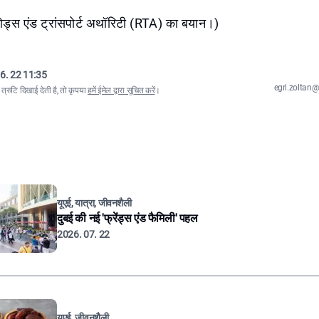
ोड्स एंड ट्रांसपोर्ट अथॉरिटी (RTA) का बयान।)
6. 22 11:35
egri.zolta
्रुटि दिखाई देती है, तो कृपया
हमें ईमेल द्वारा सूचित करें
।
यूएई, यात्रा, जीवनशैली
दुबई की नई 'फ्रेंड्स एंड फैमिली' पहल
2026. 07. 22
यूएई, जीवनशैली