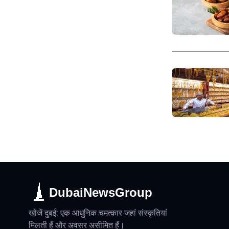
DubaiNewsGroup
खोजें दुबई: एक आधुनिक चमत्कार जहां संस्कृतियां
मिलती हैं और अवसर असीमित हैं।