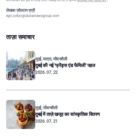
यदि आपको इस पृष्ठ पर कोई त्रुटि दिखाई देती है, तो कृपया
हमें ईमेल द्वारा सूचित करें
।
लेखक: ज़ोल्टान एग्री
egri.zoltan@dubainewsgroup.com
ताज़ा समाचार
यूएई, यात्रा, जीवनशैली
दुबई की नई 'फ्रेंड्स एंड फैमिली' पहल
2026. 07. 22
यूएई, जीवनशैली
दुबई में ताज़े खजूर का सांस्कृतिक वितरण
2026. 07. 21