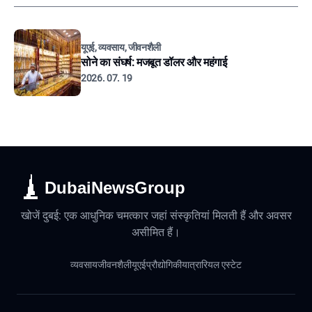
यूएई, व्यवसाय, जीवनशैली
सोने का संघर्ष: मजबूत डॉलर और महंगाई
2026. 07. 19
DubaiNewsGroup
खोजें दुबई: एक आधुनिक चमत्कार जहां संस्कृतियां मिलती हैं और अवसर
असीमित हैं।
व्यवसाय
जीवनशैली
यूएई
प्रौद्योगिकी
यात्रा
रियल एस्टेट