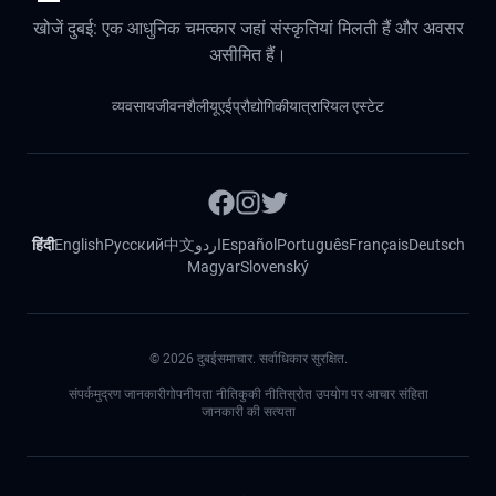
खोजें दुबई: एक आधुनिक चमत्कार जहां संस्कृतियां मिलती हैं और अवसर
असीमित हैं।
व्यवसाय
जीवनशैली
यूएई
प्रौद्योगिकी
यात्रा
रियल एस्टेट
हिंदी
English
Русский
中文
اردو
Español
Português
Français
Deutsch
Magyar
Slovenský
©
2026
दुबईसमाचार. सर्वाधिकार सुरक्षित.
संपर्क
मुद्रण जानकारी
गोपनीयता नीति
कुकी नीति
स्रोत उपयोग पर आचार संहिता
जानकारी की सत्यता