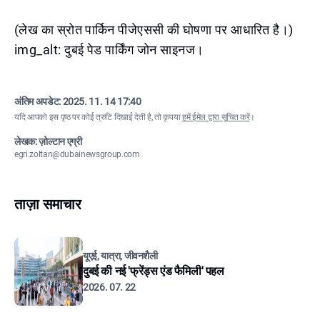
(लेख का स्रोत पार्किन पीजेएससी की घोषणा पर आधारित है।)
img_alt: दुबई पेड पार्किंग जोन साइनज।
अंतिम अपडेट:
2025. 11. 14 17:40
यदि आपको इस पृष्ठ पर कोई त्रुटि दिखाई देती है, तो कृपया
हमें ईमेल द्वारा सूचित करें
।
लेखक: ज़ोल्टान एग्री
egri.zoltan@dubainewsgroup.com
ताज़ा समाचार
यूएई, यात्रा, जीवनशैली
दुबई की नई 'फ्रेंड्स एंड फैमिली' पहल
2026. 07. 22