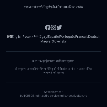
व्यवसाय
जीवनशैली
यूएई
प्रौद्योगिकी
यात्रा
रियल एस्टेट
हिंदी
English
Русский
中文
اردو
Español
Português
Français
Deutsch
Magyar
Slovenský
©
2026
दुबईसमाचार. सर्वाधिकार सुरक्षित.
संपर्क
मुद्रण जानकारी
गोपनीयता नीति
कुकी नीति
स्रोत उपयोग पर आचार संहिता
जानकारी की सत्यता
Advertisement:
bUTOR5
05.hu
5n.ae
tire-service.hu
1b.hu
egrizoltan.hu