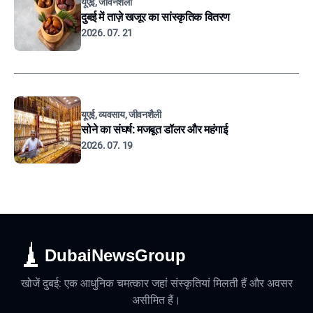
यूएई, जीवनशैली
दुबई में ताज़े खजूर का सांस्कृतिक वितरण
2026. 07. 21
यूएई, व्यवसाय, जीवनशैली
सोने का संघर्ष: मजबूत डॉलर और महंगाई
2026. 07. 19
DubaiNewsGroup
खोजें दुबई: एक आधुनिक चमत्कार जहां संस्कृतियां मिलती हैं और अवसर
असीमित हैं।