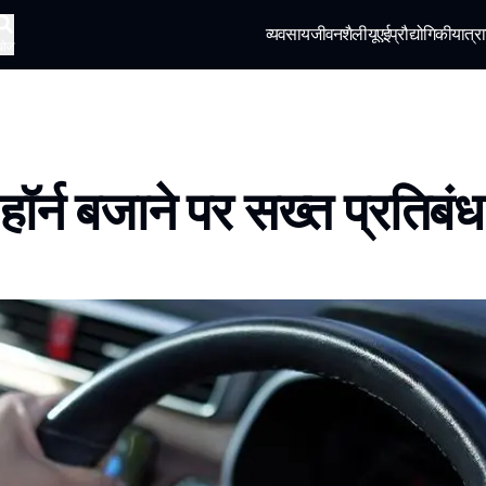
व्यवसाय
जीवनशैली
यूएई
प्रौद्योगिकी
यात्रा
खोज
ं हॉर्न बजाने पर सख्त प्रतिबंध