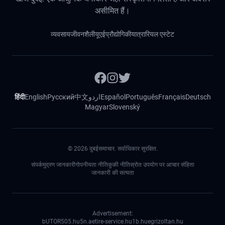
असीमित हैं।
व्यवसाय
जीवनशैली
यूएई
प्रौद्योगिकी
यात्रा
रियल एस्टेट
हिंदी
English
Русский
中文
اردو
Español
Português
Français
Deutsch
Magyar
Slovenský
©
2026
दुबईसमाचार. सर्वाधिकार सुरक्षित.
संपर्क
मुद्रण जानकारी
गोपनीयता नीति
कुकी नीति
स्रोत उपयोग पर आचार संहिता
जानकारी की सत्यता
Advertisement:
bUTOR5
05.hu
5n.ae
tire-service.hu
1b.hu
egrizoltan.hu