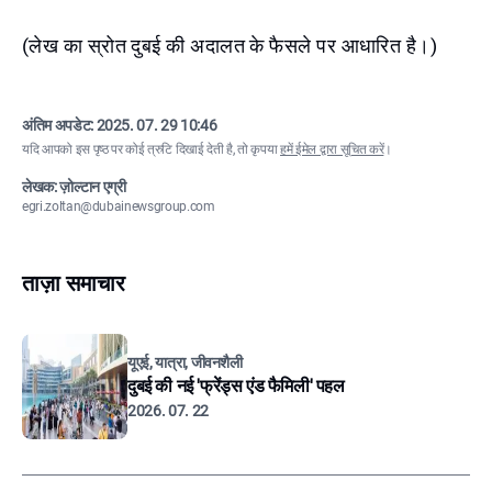
(लेख का स्रोत दुबई की अदालत के फैसले पर आधारित है।)
अंतिम अपडेट:
2025. 07. 29 10:46
यदि आपको इस पृष्ठ पर कोई त्रुटि दिखाई देती है, तो कृपया
हमें ईमेल द्वारा सूचित करें
।
लेखक: ज़ोल्टान एग्री
egri.zoltan@dubainewsgroup.com
ताज़ा समाचार
यूएई, यात्रा, जीवनशैली
दुबई की नई 'फ्रेंड्स एंड फैमिली' पहल
2026. 07. 22