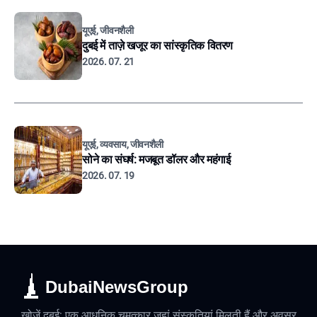
यूएई, जीवनशैली
दुबई में ताज़े खजूर का सांस्कृतिक वितरण
2026. 07. 21
यूएई, व्यवसाय, जीवनशैली
सोने का संघर्ष: मजबूत डॉलर और महंगाई
2026. 07. 19
DubaiNewsGroup
खोजें दुबई: एक आधुनिक चमत्कार जहां संस्कृतियां मिलती हैं और अवसर