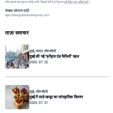
यदि आपको इस पृष्ठ पर कोई त्रुटि दिखाई देती है, तो कृपया
हमें ईमेल द्वारा सूचित करें
।
लेखक: ज़ोल्टान एग्री
egri.zoltan@dubainewsgroup.com
ताज़ा समाचार
यूएई, यात्रा, जीवनशैली
दुबई की नई 'फ्रेंड्स एंड फैमिली' पहल
2026. 07. 22
यूएई, जीवनशैली
दुबई में ताज़े खजूर का सांस्कृतिक वितरण
2026. 07. 21