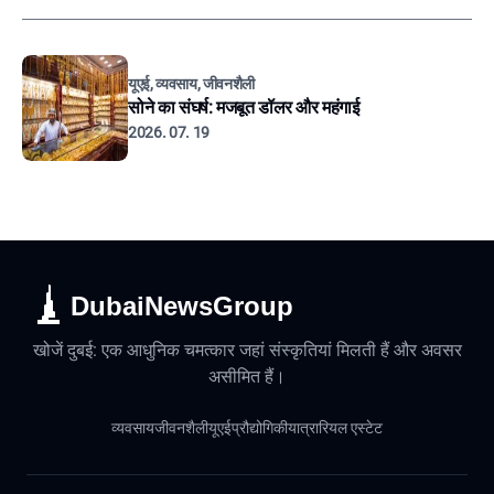
यूएई, व्यवसाय, जीवनशैली
सोने का संघर्ष: मजबूत डॉलर और महंगाई
2026. 07. 19
DubaiNewsGroup
खोजें दुबई: एक आधुनिक चमत्कार जहां संस्कृतियां मिलती हैं और अवसर
असीमित हैं।
व्यवसाय
जीवनशैली
यूएई
प्रौद्योगिकी
यात्रा
रियल एस्टेट