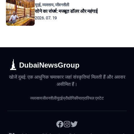
यूएई, व्यवसाय, जीवनशैली
सोने का संघर्ष: मजबूत डॉलर और महंगाई
2026. 07. 19
DubaiNewsGroup
खोजें दुबई: एक आधुनिक चमत्कार जहां संस्कृतियां मिलती हैं और अवसर
असीमित हैं।
व्यवसाय
जीवनशैली
यूएई
प्रौद्योगिकी
यात्रा
रियल एस्टेट