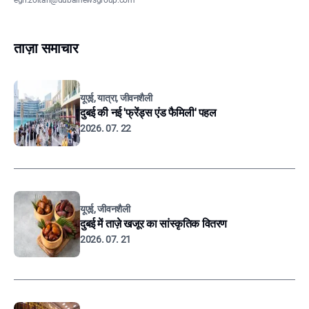
egri.zoltan@dubainewsgroup.com
ताज़ा समाचार
यूएई, यात्रा, जीवनशैली
दुबई की नई 'फ्रेंड्स एंड फैमिली' पहल
2026. 07. 22
यूएई, जीवनशैली
दुबई में ताज़े खजूर का सांस्कृतिक वितरण
2026. 07. 21