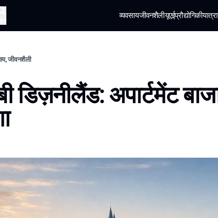
व्यवसाय
जीवनशैली
यूएई
प्रौद्योगिकी
यात्रा
खोज
वसाय, जीवनशैली
बी डिज़नीलैंड: अपार्टमेंट बा
शा