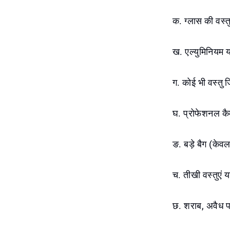
क. ग्लास की वस्तु
ख. एल्युमिनियम या
ग. कोई भी वस्तु 
घ. प्रोफेशनल कै
ङ. बड़े बैग (के
च. तीखी वस्तुएं
छ. शराब, अवैध प