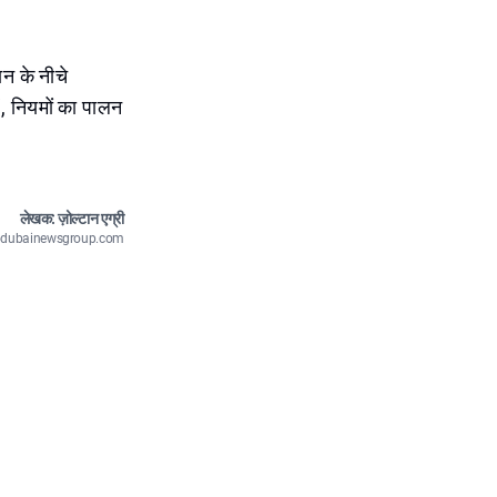
न के नीचे
ं, नियमों का पालन
लेखक: ज़ोल्टान एग्री
n@dubainewsgroup.com