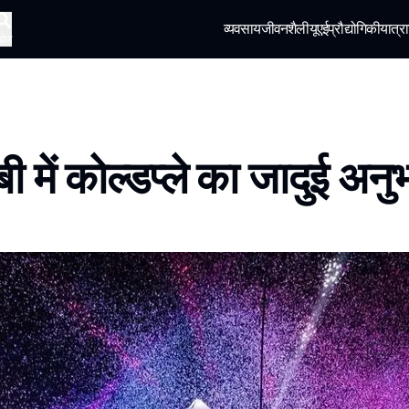
व्यवसाय
जीवनशैली
यूएई
प्रौद्योगिकी
यात्रा
खोज
ी में कोल्डप्ले का जादुई अनु