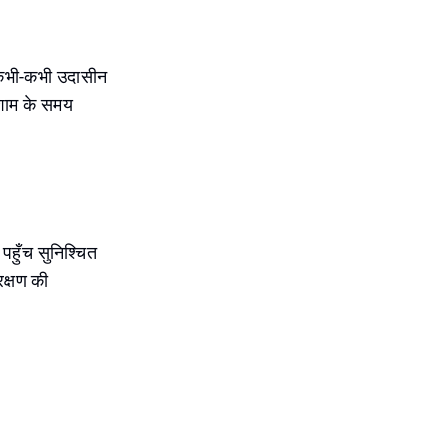
र कभी-कभी उदासीन
। शाम के समय
पहुँच सुनिश्चित
रक्षण की