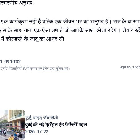
िस्मरणीय अनुभव:
ल एक कार्यक्रम नहीं है बल्कि एक जीवन भर का अनुभव है। रात के आसमा
ंड्स के साथ गाना एक ऐसा क्षण है जो आपके साथ हमेशा रहेगा। तैयार रहे
में कोल्डप्ले के जादू का आनंद लें!
1. 09 10:32
egri.zolta
्रुटि दिखाई देती है, तो कृपया
हमें ईमेल द्वारा सूचित करें
।
यूएई, यात्रा, जीवनशैली
दुबई की नई 'फ्रेंड्स एंड फैमिली' पहल
2026. 07. 22