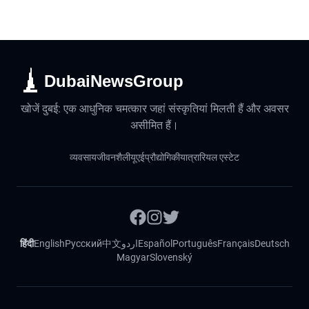
DubaiNewsGroup
खोजें दुबई: एक आधुनिक चमत्कार जहां संस्कृतियां मिलती हैं और अवसर
असीमित हैं।
व्यवसाय
जीवनशैली
यूएई
प्रौद्योगिकी
यात्रा
रियल एस्टेट
हिंदी
English
Русский
中文
اردو
Español
Português
Français
Deutsch
Magyar
Slovenský