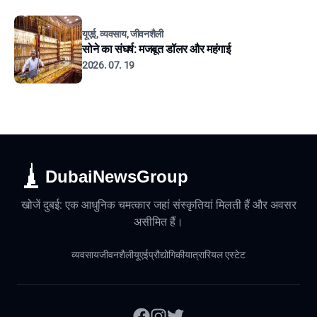
यूएई, व्यवसाय, जीवनशैली
सोने का संघर्ष: मजबूत डॉलर और महंगाई
2026. 07. 19
DubaiNewsGroup
खोजें दुबई: एक आधुनिक चमत्कार जहां संस्कृतियां मिलती हैं और अवसर
असीमित हैं।
व्यवसाय
जीवनशैली
यूएई
प्रौद्योगिकी
यात्रा
रियल एस्टेट