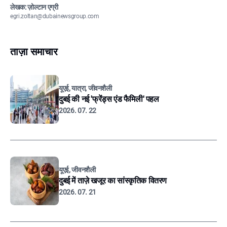
लेखक: ज़ोल्टान एग्री
egri.zoltan@dubainewsgroup.com
ताज़ा समाचार
यूएई, यात्रा, जीवनशैली
दुबई की नई 'फ्रेंड्स एंड फैमिली' पहल
2026. 07. 22
यूएई, जीवनशैली
दुबई में ताज़े खजूर का सांस्कृतिक वितरण
2026. 07. 21