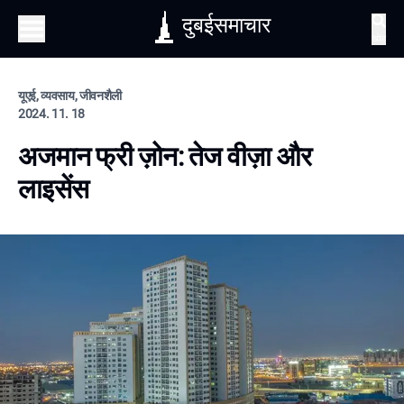
दुबईसमाचार
खोज
यूएई, व्यवसाय, जीवनशैली
2024. 11. 18
अजमान फ्री ज़ोन: तेज वीज़ा और
लाइसेंस