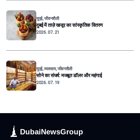
यूएई, जीवनशैली
दुबई में ताज़े खजूर का सांस्कृतिक वितरण
2026. 07. 21
यूएई, व्यवसाय, जीवनशैली
सोने का संघर्ष: मजबूत डॉलर और महंगाई
2026. 07. 19
DubaiNewsGroup