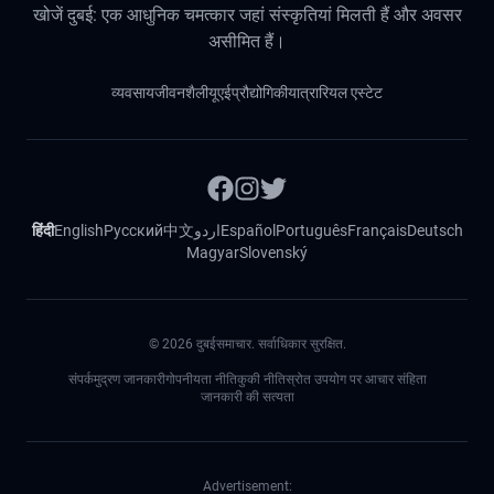
खोजें दुबई: एक आधुनिक चमत्कार जहां संस्कृतियां मिलती हैं और अवसर
असीमित हैं।
व्यवसाय
जीवनशैली
यूएई
प्रौद्योगिकी
यात्रा
रियल एस्टेट
हिंदी
English
Русский
中文
اردو
Español
Português
Français
Deutsch
Magyar
Slovenský
©
2026
दुबईसमाचार. सर्वाधिकार सुरक्षित.
संपर्क
मुद्रण जानकारी
गोपनीयता नीति
कुकी नीति
स्रोत उपयोग पर आचार संहिता
जानकारी की सत्यता
Advertisement: