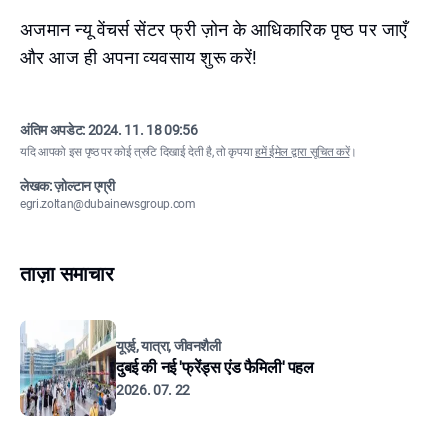
अजमान न्यू वेंचर्स सेंटर फ्री ज़ोन के आधिकारिक पृष्ठ पर जाएँ
और आज ही अपना व्यवसाय शुरू करें!
अंतिम अपडेट:
2024. 11. 18 09:56
यदि आपको इस पृष्ठ पर कोई त्रुटि दिखाई देती है, तो कृपया
हमें ईमेल द्वारा सूचित करें
।
लेखक: ज़ोल्टान एग्री
egri.zoltan@dubainewsgroup.com
ताज़ा समाचार
यूएई, यात्रा, जीवनशैली
दुबई की नई 'फ्रेंड्स एंड फैमिली' पहल
2026. 07. 22