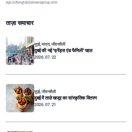
egri.zoltan@dubainewsgroup.com
ताज़ा समाचार
यूएई, यात्रा, जीवनशैली
दुबई की नई 'फ्रेंड्स एंड फैमिली' पहल
2026. 07. 22
यूएई, जीवनशैली
दुबई में ताज़े खजूर का सांस्कृतिक वितरण
2026. 07. 21