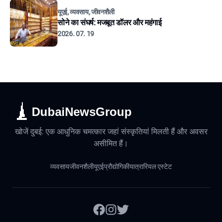
यूएई, व्यवसाय, जीवनशैली
सोने का संघर्ष: मजबूत डॉलर और महंगाई
2026. 07. 19
DubaiNewsGroup
खोजें दुबई: एक आधुनिक चमत्कार जहां संस्कृतियां मिलती हैं और अवसर
असीमित हैं।
व्यवसाय
जीवनशैली
यूएई
प्रौद्योगिकी
यात्रा
रियल एस्टेट