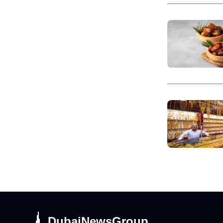
DubaiNewsGroup