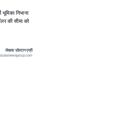
्ण भूमिका निभाना
ॉलर की सीमा को
लेखक: ज़ोल्टान एग्री
n@dubainewsgroup.com