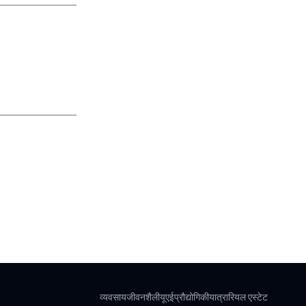
व्यवसाय
जीवनशैली
यूएई
प्रौद्योगिकी
यात्रा
रियल एस्टेट