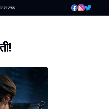
रियल एस्टेट
ती!