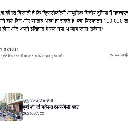
 कीमत दिखाती है कि क्रिप्टोकरेंसी आधुनिक वित्तीय दुनिया में महत्वपूर
आने वाले दिन और सप्ताह अहम हो सकते हैं: क्या बिटकॉइन 100,000 ड
ल होगा और अपने इतिहास में एक नया अध्याय खोल सकेगा?
1. 22 10:11
egri.zolta
्रुटि दिखाई देती है, तो कृपया
हमें ईमेल द्वारा सूचित करें
।
यूएई, यात्रा, जीवनशैली
दुबई की नई 'फ्रेंड्स एंड फैमिली' पहल
2026. 07. 22