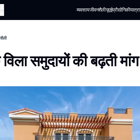
व्यवसाय
जीवनशैली
यूएई
प्रौद्योगिकी
यात्रा
खोज
नशैली
 विला समुदायों की बढ़ती मांग