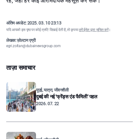
रहे, जहां हर कोई आरामदायक महसूस कर सके।
अंतिम अपडेट:
2025. 03. 10 23:13
यदि आपको इस पृष्ठ पर कोई त्रुटि दिखाई देती है, तो कृपया
हमें ईमेल द्वारा सूचित करें
।
लेखक: ज़ोल्टान एग्री
egri.zoltan@dubainewsgroup.com
ताज़ा समाचार
यूएई, यात्रा, जीवनशैली
दुबई की नई 'फ्रेंड्स एंड फैमिली' पहल
2026. 07. 22