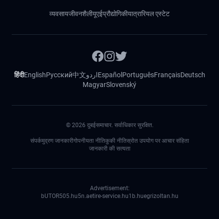
व्यवसाय
जीवनशैली
यूएई
प्रौद्योगिकी
यात्रा
रियल एस्टेट
हिंदी
English
Русский
中文
اردو
Español
Português
Français
Deutsch
Magyar
Slovenský
©
2026
दुबईसमाचार. सर्वाधिकार सुरक्षित.
संपर्क
मुद्रण जानकारी
गोपनीयता नीति
कुकी नीति
स्रोत उपयोग पर आचार संहिता
जानकारी की सत्यता
Advertisement:
bUTOR5
05.hu
5n.ae
tire-service.hu
1b.hu
egrizoltan.hu