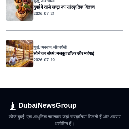
यूएई, जीवनशैली
दुबई में ताज़े खजूर का सांस्कृतिक वितरण
2026. 07. 21
यूएई, व्यवसाय, जीवनशैली
सोने का संघर्ष: मजबूत डॉलर और महंगाई
2026. 07. 19
DubaiNewsGroup
खोजें दुबई: एक आधुनिक चमत्कार जहां संस्कृतियां मिलती हैं और अवसर
असीमित हैं।