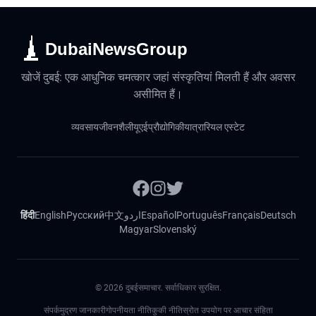
DubaiNewsGroup
खोजें दुबई: एक आधुनिक चमत्कार जहां संस्कृतियां मिलती हैं और अवसर
असीमित हैं।
व्यवसाय
जीवनशैली
यूएई
प्रौद्योगिकी
यात्रा
रियल एस्टेट
हिंदी
English
Русский
中文
اردو
Español
Português
Français
Deutsch
Magyar
Slovenský
©
2026
दुबईसमाचार. सर्वाधिकार सुरक्षित.
संपर्क
मुद्रण जानकारी
गोपनीयता नीति
कुकी नीति
स्रोत उपयोग पर आचार संहिता