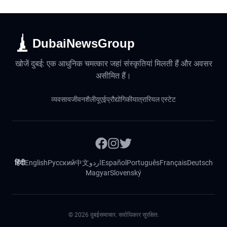
DubaiNewsGroup
खोजें दुबई: एक आधुनिक चमत्कार जहां संस्कृतियां मिलती हैं और अवसर
असीमित हैं।
व्यवसाय
जीवनशैली
यूएई
प्रौद्योगिकी
यात्रा
रियल एस्टेट
हिंदी
English
Русский
中文
اردو
Español
Português
Français
Deutsch
Magyar
Slovenský
©
2026
दुबईसमाचार. सर्वाधिकार सुरक्षित.