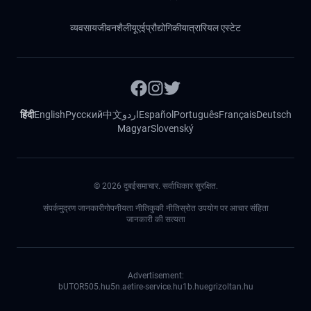
व्यवसाय
जीवनशैली
यूएई
प्रौद्योगिकी
यात्रा
रियल एस्टेट
हिंदी
English
Русский
中文
اردو
Español
Português
Français
Deutsch
Magyar
Slovenský
©
2026
दुबईसमाचार. सर्वाधिकार सुरक्षित.
संपर्क
मुद्रण जानकारी
गोपनीयता नीति
कुकी नीति
स्रोत उपयोग पर आचार संहिता
जानकारी की सत्यता
Advertisement:
bUTOR5
05.hu
5n.ae
tire-service.hu
1b.hu
egrizoltan.hu