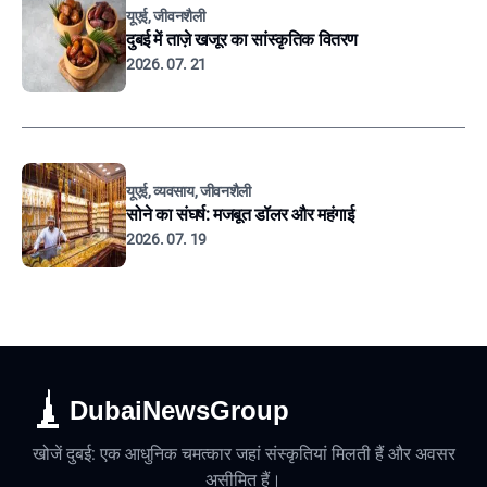
यूएई, जीवनशैली
दुबई में ताज़े खजूर का सांस्कृतिक वितरण
2026. 07. 21
यूएई, व्यवसाय, जीवनशैली
सोने का संघर्ष: मजबूत डॉलर और महंगाई
2026. 07. 19
DubaiNewsGroup
खोजें दुबई: एक आधुनिक चमत्कार जहां संस्कृतियां मिलती हैं और अवसर
असीमित हैं।