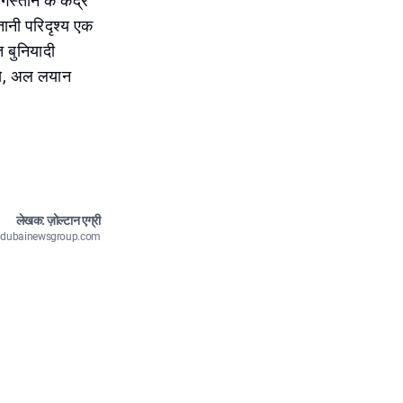
्तान के केंद्र
ानी परिदृश्य एक
 बुनियादी
 से, अल लयान
लेखक: ज़ोल्टान एग्री
n@dubainewsgroup.com