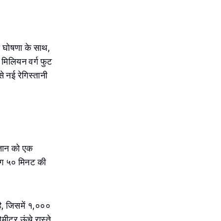
 घोषणा के साथ,
मिलियन वर्ग फुट
े नई रेगिस्तानी
्तान को एक
गभग ५० मिनट की
ै, जिसमें १,०००
ीटर ऊंचे रास्ते