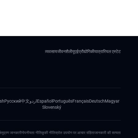
व्यवसाय
जीवनशैली
यूएई
प्रौद्योगिकी
यात्रा
रियल एस्टेट
ish
Русский
中文
اردو
Español
Português
Français
Deutsch
Magyar
Slovenský
्क
मुद्रण जानकारी
गोपनीयता नीति
कुकी नीति
स्रोत उपयोग पर आचार संहिता
जानकारी की सत्यता