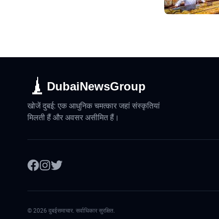
DubaiNewsGroup
खोजें दुबई: एक आधुनिक चमत्कार जहां संस्कृतियां
मिलती हैं और अवसर असीमित हैं।
©
2026
दुबईसमाचार. सर्वाधिकार सुरक्षित.