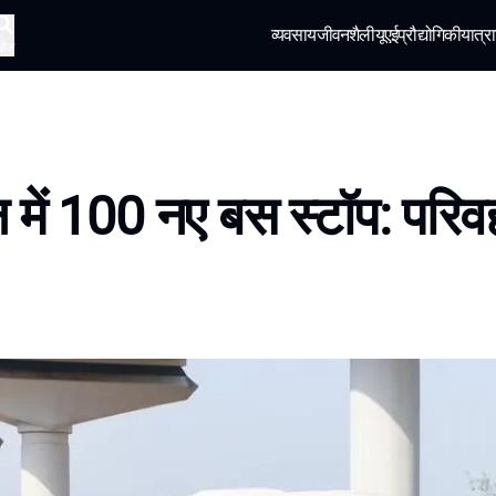
व्यवसाय
जीवनशैली
यूएई
प्रौद्योगिकी
यात्रा
खोज
में 100 नए बस स्टॉप: परिवह