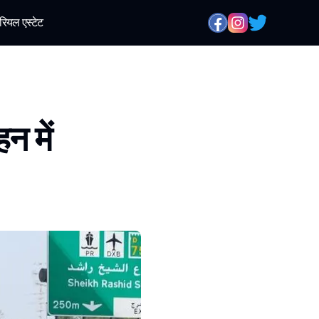
रियल एस्टेट
न में