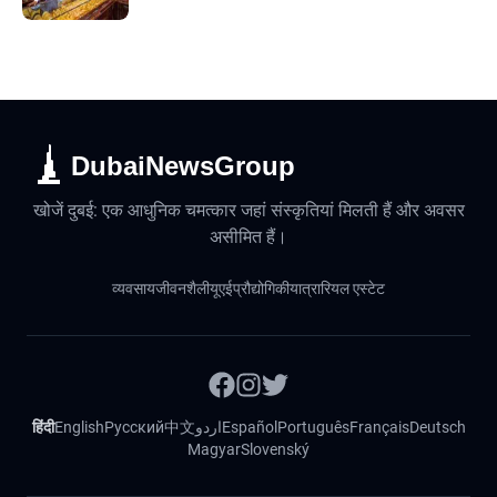
DubaiNewsGroup
खोजें दुबई: एक आधुनिक चमत्कार जहां संस्कृतियां मिलती हैं और अवसर
असीमित हैं।
व्यवसाय
जीवनशैली
यूएई
प्रौद्योगिकी
यात्रा
रियल एस्टेट
हिंदी
English
Русский
中文
اردو
Español
Português
Français
Deutsch
Magyar
Slovenský