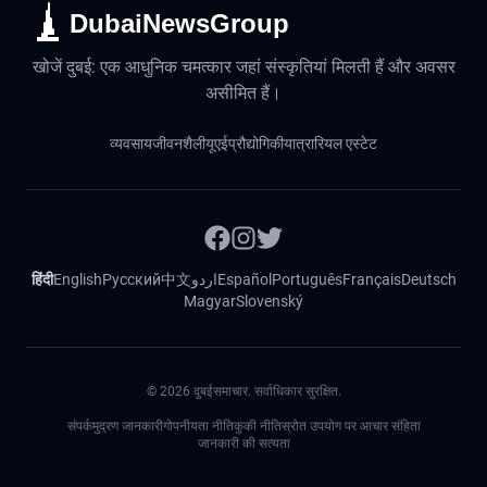
DubaiNewsGroup
खोजें दुबई: एक आधुनिक चमत्कार जहां संस्कृतियां मिलती हैं और अवसर
असीमित हैं।
व्यवसाय
जीवनशैली
यूएई
प्रौद्योगिकी
यात्रा
रियल एस्टेट
हिंदी
English
Русский
中文
اردو
Español
Português
Français
Deutsch
Magyar
Slovenský
©
2026
दुबईसमाचार. सर्वाधिकार सुरक्षित.
संपर्क
मुद्रण जानकारी
गोपनीयता नीति
कुकी नीति
स्रोत उपयोग पर आचार संहिता
जानकारी की सत्यता