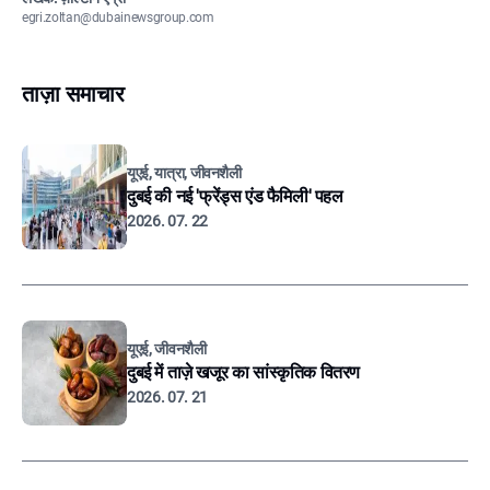
egri.zoltan@dubainewsgroup.com
ताज़ा समाचार
यूएई, यात्रा, जीवनशैली
दुबई की नई 'फ्रेंड्स एंड फैमिली' पहल
2026. 07. 22
यूएई, जीवनशैली
दुबई में ताज़े खजूर का सांस्कृतिक वितरण
2026. 07. 21