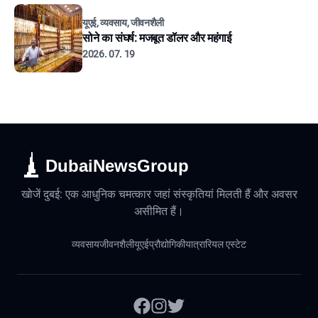
यूएई, व्यवसाय, जीवनशैली
सोने का संघर्ष: मजबूत डॉलर और महंगाई
2026. 07. 19
DubaiNewsGroup
खोजें दुबई: एक आधुनिक चमत्कार जहां संस्कृतियां मिलती हैं और अवसर
असीमित हैं।
व्यवसाय
जीवनशैली
यूएई
प्रौद्योगिकी
यात्रा
रियल एस्टेट