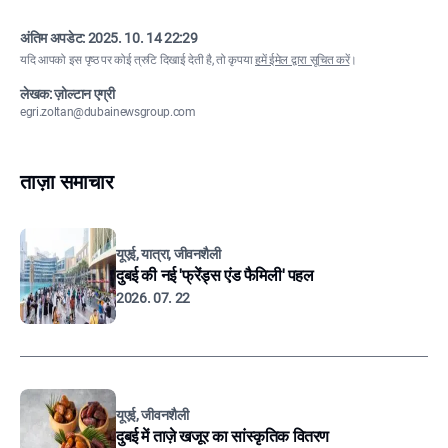
अंतिम अपडेट:
2025. 10. 14 22:29
यदि आपको इस पृष्ठ पर कोई त्रुटि दिखाई देती है, तो कृपया
हमें ईमेल द्वारा सूचित करें
।
लेखक: ज़ोल्टान एग्री
egri.zoltan@dubainewsgroup.com
ताज़ा समाचार
यूएई, यात्रा, जीवनशैली
दुबई की नई 'फ्रेंड्स एंड फैमिली' पहल
2026. 07. 22
यूएई, जीवनशैली
दुबई में ताज़े खजूर का सांस्कृतिक वितरण