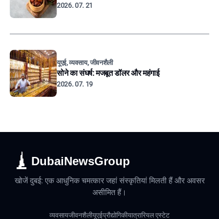
2026. 07. 21
यूएई, व्यवसाय, जीवनशैली
सोने का संघर्ष: मजबूत डॉलर और महंगाई
2026. 07. 19
DubaiNewsGroup
खोजें दुबई: एक आधुनिक चमत्कार जहां संस्कृतियां मिलती हैं और अवसर
असीमित हैं।
व्यवसाय
जीवनशैली
यूएई
प्रौद्योगिकी
यात्रा
रियल एस्टेट