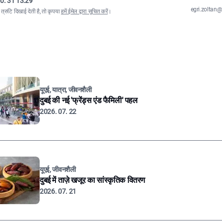
0. 31 13:29
egri.zolta
्रुटि दिखाई देती है, तो कृपया
हमें ईमेल द्वारा सूचित करें
।
यूएई, यात्रा, जीवनशैली
दुबई की नई 'फ्रेंड्स एंड फैमिली' पहल
2026. 07. 22
यूएई, जीवनशैली
दुबई में ताज़े खजूर का सांस्कृतिक वितरण
2026. 07. 21