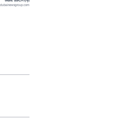
लेखक: ज़ोल्टान एग्री
n@dubainewsgroup.com