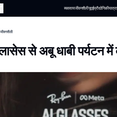
व्यवसाय
जीवनशैली
यूएई
प्रौद्योगिकी
यात्रा
खोज
ा, जीवनशैली
 ग्लासेस से अबू धाबी पर्यटन में 